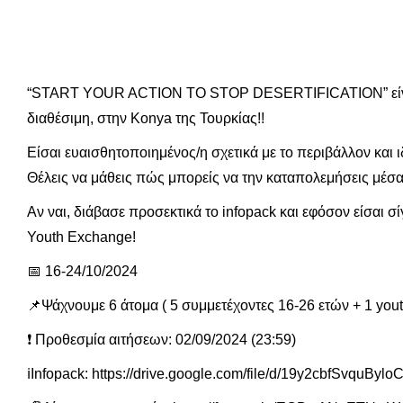
“START YOUR ACTION TO STOP DESERTIFICATION” είναι ο 
διαθέσιμη, στην Konya της Τουρκίας!!
Είσαι ευαισθητοποιημένος/η σχετικά με το περιβάλλον και ι
Θέλεις να μάθεις πώς μπορείς να την καταπολεμήσεις μέσα 
Αν ναι, διάβασε προσεκτικά το infopack και εφόσον είσαι σί
Youth Exchange!
📅 16-24/10/2024
📌Ψάχνουμε 6 άτομα ( 5 συμμετέχοντες 16-26 ετών + 1 youth
❗ Προθεσμία αιτήσεων: 02/09/2024 (23:59)
ℹInfopack: https://drive.google.com/file/d/19y2cbfSvq