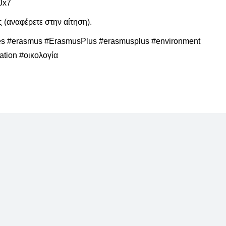
Jx7
ς (αναφέρετε στην αίτηση).
ges #erasmus #ErasmusPlus #erasmusplus #environment
ation #οικολογία