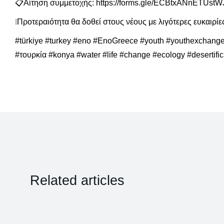
📋Αίτηση συμμετοχής: https://forms.gle/ECBtxANnETUstW
❕Προτεραιότητα θα δοθεί στους νέους με λιγότερες ευκαιρίε
#türkiye #turkey #eno #EnoGreece #youth #youthexchan
#τουρκία #konya #water #life #change #ecology #desertific
Related articles