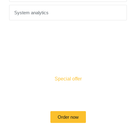
System analytics
Special offer
50% off for lorem ipsum dolor sit amet
consectetur adipiscing!
Order now